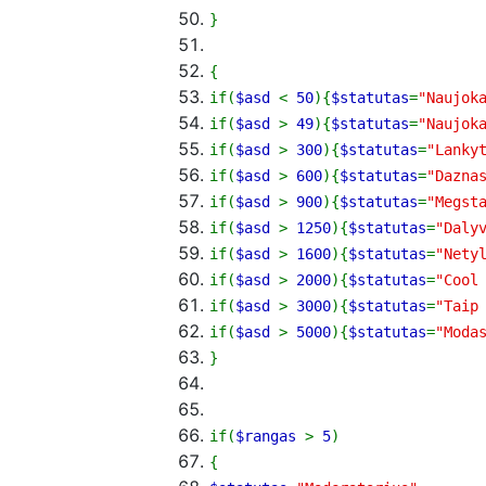
}
{
if
(
$asd
<
50
)
{
$statutas
=
"Naujok
if
(
$asd
>
49
)
{
$statutas
=
"Naujok
if
(
$asd
>
300
)
{
$statutas
=
"Lanky
if
(
$asd
>
600
)
{
$statutas
=
"Dazna
if
(
$asd
>
900
)
{
$statutas
=
"Megst
if
(
$asd
>
1250
)
{
$statutas
=
"Daly
if
(
$asd
>
1600
)
{
$statutas
=
"Nety
if
(
$asd
>
2000
)
{
$statutas
=
"Cool
if
(
$asd
>
3000
)
{
$statutas
=
"Taip
if
(
$asd
>
5000
)
{
$statutas
=
"Moda
}
if
(
$rangas
>
5
)
{