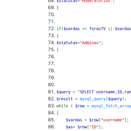
$statutas
=
"Moderatorius"
;
}
if
(
$vardas
==
TorasTV
||
$varda
{
$statutas
=
"Adminas"
;
}
$query
=
"
SELECT username,ID,ra
$result
=
mysql_query
(
$query
)
;
while
(
$row
=
mysql_fetch_arra
{
$vardas
=
$row
[
"username"
]
;
$as
=
$row
[
"ID"
]
;