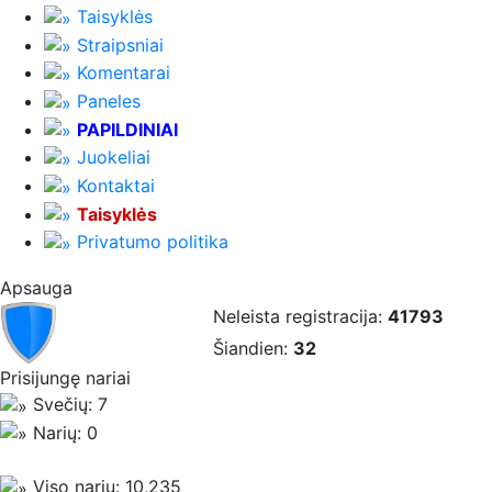
Taisyklės
Straipsniai
Komentarai
Paneles
PAPILDINIAI
Juokeliai
Kontaktai
Taisyklės
Privatumo politika
Apsauga
Neleista registracija:
41793
Šiandien:
32
Prisijungę nariai
Svečių: 7
Narių: 0
Viso narių: 10,235