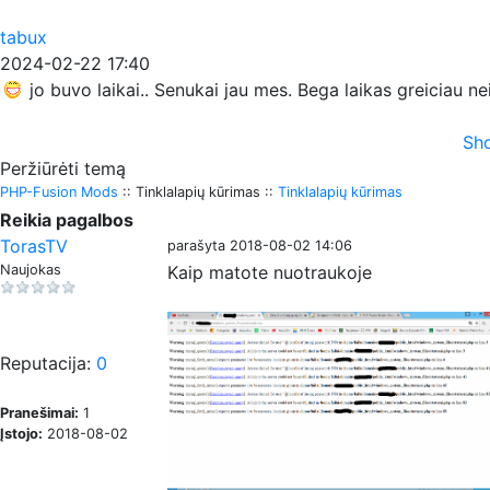
tabux
2024-02-22 17:40
jo buvo laikai.. Senukai jau mes. Bega laikas greiciau n
Sho
Peržiūrėti temą
PHP-Fusion Mods
:: Tinklalapių kūrimas ::
Tinklalapių kūrimas
Reikia pagalbos
TorasTV
parašyta 2018-08-02 14:06
Naujokas
Kaip matote nuotraukoje
Reputacija:
0
Pranešimai:
1
Įstojo:
2018-08-02