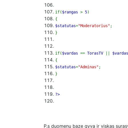
if
(
$rangas
>
5
)
{
$statutas
=
"Moderatorius"
;
}
if
(
$vardas
==
TorasTV
||
$varda
{
$statutas
=
"Adminas"
;
}
?>
P.s duomenu baze gyva ir viskas suras