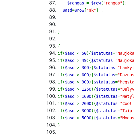
$rangas
=
$row
[
"rangas"
]
;
$asd
=
$row
[
"sk"
]
;
}
{
if
(
$asd
<
50
)
{
$statutas
=
"Naujok
if
(
$asd
>
49
)
{
$statutas
=
"Naujok
if
(
$asd
>
300
)
{
$statutas
=
"Lanky
if
(
$asd
>
600
)
{
$statutas
=
"Dazna
if
(
$asd
>
900
)
{
$statutas
=
"Megst
if
(
$asd
>
1250
)
{
$statutas
=
"Daly
if
(
$asd
>
1600
)
{
$statutas
=
"Nety
if
(
$asd
>
2000
)
{
$statutas
=
"Cool
if
(
$asd
>
3000
)
{
$statutas
=
"Taip
if
(
$asd
>
5000
)
{
$statutas
=
"Moda
}