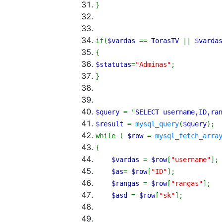
}
if
(
$vardas
==
TorasTV
||
$varda
{
$statutas
=
"Adminas"
;
}
$query
=
"
SELECT username,ID,ra
$result
=
mysql_query
(
$query
)
;
while
(
$row
=
mysql_fetch_arra
{
$vardas
=
$row
[
"username"
]
;
$as
=
$row
[
"ID"
]
;
$rangas
=
$row
[
"rangas"
]
;
$asd
=
$row
[
"sk"
]
;