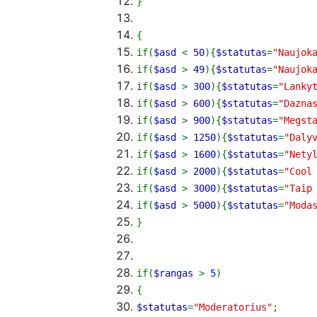
}
{
if
(
$asd
<
50
)
{
$statutas
=
"Naujok
if
(
$asd
>
49
)
{
$statutas
=
"Naujok
if
(
$asd
>
300
)
{
$statutas
=
"Lanky
if
(
$asd
>
600
)
{
$statutas
=
"Dazna
if
(
$asd
>
900
)
{
$statutas
=
"Megst
if
(
$asd
>
1250
)
{
$statutas
=
"Daly
if
(
$asd
>
1600
)
{
$statutas
=
"Nety
if
(
$asd
>
2000
)
{
$statutas
=
"Cool
if
(
$asd
>
3000
)
{
$statutas
=
"Taip
if
(
$asd
>
5000
)
{
$statutas
=
"Moda
}
if
(
$rangas
>
5
)
{
$statutas
=
"Moderatorius"
;