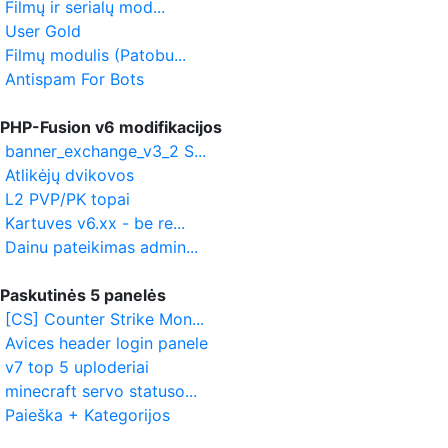
Filmų ir serialų mod...
User Gold
Filmų modulis (Patobu...
Antispam For Bots
PHP-Fusion v6 modifikacijos
banner_exchange_v3_2 S...
Atlikėjų dvikovos
L2 PVP/PK topai
Kartuves v6.xx - be re...
Dainu pateikimas admin...
Paskutinės 5 panelės
[CS] Counter Strike Mon...
Avices header login panele
v7 top 5 uploderiai
minecraft servo statuso...
Paieška + Kategorijos