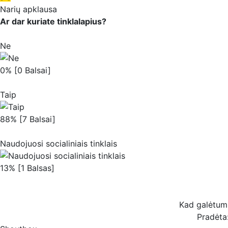
Narių apklausa
Ar dar kuriate tinklalapius?
Ne
0% [0 Balsai]
Taip
88% [7 Balsai]
Naudojuosi socialiniais tinklais
13% [1 Balsas]
Kad galėtum b
Pradėta