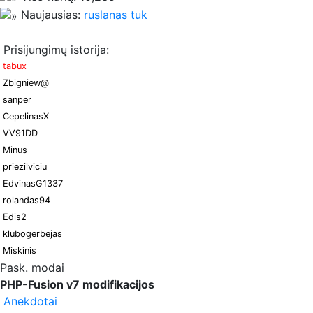
Naujausias:
ruslanas tuk
Prisijungimų istorija:
tabux
Zbigniew@
sanper
CepelinasX
VV91DD
Minus
priezilviciu
EdvinasG1337
rolandas94
Edis2
klubogerbejas
Miskinis
Pask. modai
PHP-Fusion v7 modifikacijos
Anekdotai