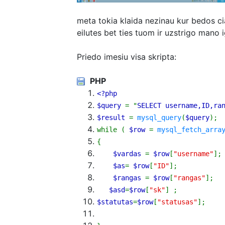
meta tokia klaida nezinau kur bedos ci
eilutes bet ties tuom ir uzstrigo mano i
Priedo imesiu visa skripta:
PHP
<?php
$query
=
"
SELECT username,ID,ra
$result
=
mysql_query
(
$query
)
;
while
(
$row
=
mysql_fetch_arra
{
$vardas
=
$row
[
"username"
]
;
$as
=
$row
[
"ID"
]
;
$rangas
=
$row
[
"rangas"
]
;
$asd
=
$row
[
"sk"
]
;
$statutas
=
$row
[
"statusas"
]
;