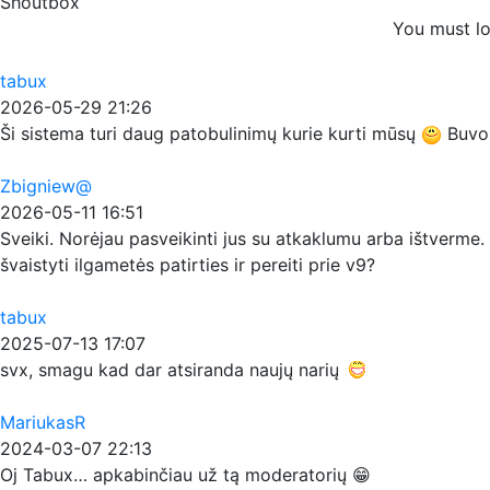
Shoutbox
You must lo
tabux
2026-05-29 21:26
Ši sistema turi daug patobulinimų kurie kurti mūsų
Buvo p
Zbigniew@
2026-05-11 16:51
Sveiki. Norėjau pasveikinti jus su atkaklumu arba ištverme. 
švaistyti ilgametės patirties ir pereiti prie v9?
tabux
2025-07-13 17:07
svx, smagu kad dar atsiranda naujų narių
MariukasR
2024-03-07 22:13
Oj Tabux… apkabinčiau už tą moderatorių 😁