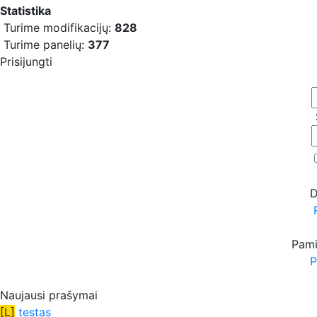
Statistika
Turime modifikacijų:
828
Turime panelių:
377
Prisijungti
D
Pami
P
Naujausi prašymai
[L]
testas