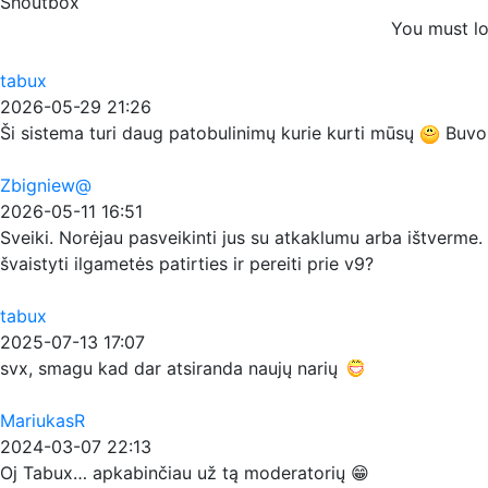
Shoutbox
You must lo
tabux
2026-05-29 21:26
Ši sistema turi daug patobulinimų kurie kurti mūsų
Buvo p
Zbigniew@
2026-05-11 16:51
Sveiki. Norėjau pasveikinti jus su atkaklumu arba ištverme. 
švaistyti ilgametės patirties ir pereiti prie v9?
tabux
2025-07-13 17:07
svx, smagu kad dar atsiranda naujų narių
MariukasR
2024-03-07 22:13
Oj Tabux… apkabinčiau už tą moderatorių 😁