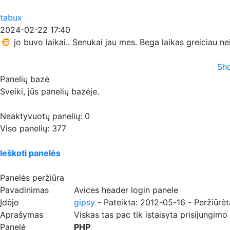
tabux
2024-02-22 17:40
jo buvo laikai.. Senukai jau mes. Bega laikas greiciau n
Sho
Panelių bazė
Sveiki, jūs panelių bazėje.
Neaktyvuotų panelių: 0
Viso panelių: 377
Ieškoti panelės
Panelės peržiūra
Pavadinimas
Avices header login panele
Įdėjo
gipsy
- Pateikta: 2012-05-16 - Peržiūrė
Aprašymas
Viskas tas pac tik istaisyta prisijungimo
Panelė
PHP