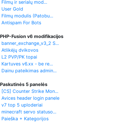
Filmų ir serialų mod...
User Gold
Filmų modulis (Patobu...
Antispam For Bots
PHP-Fusion v6 modifikacijos
banner_exchange_v3_2 S...
Atlikėjų dvikovos
L2 PVP/PK topai
Kartuves v6.xx - be re...
Dainu pateikimas admin...
Paskutinės 5 panelės
[CS] Counter Strike Mon...
Avices header login panele
v7 top 5 uploderiai
minecraft servo statuso...
Paieška + Kategorijos