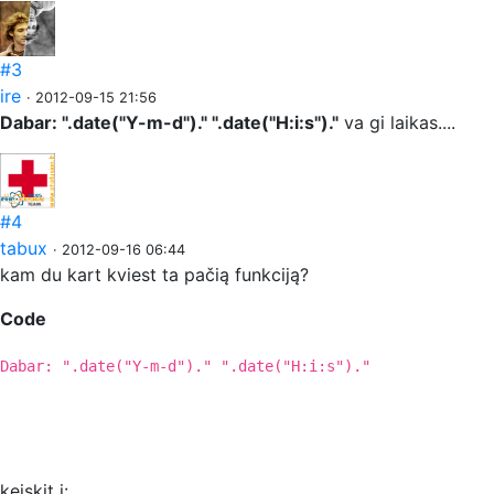
#3
ire
· 2012-09-15 21:56
Dabar: ".date("Y-m-d")." ".date("H:i:s")."
va gi laikas....
#4
tabux
· 2012-09-16 06:44
kam du kart kviest ta pačią funkciją?
Code
Dabar: ".date("Y-m-d")." ".date("H:i:s")."
keiskit į: