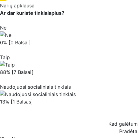
Narių apklausa
Ar dar kuriate tinklalapius?
Ne
0% [0 Balsai]
Taip
88% [7 Balsai]
Naudojuosi socialiniais tinklais
13% [1 Balsas]
Kad galėtum b
Pradėta