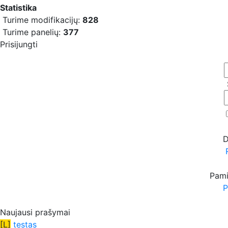
Statistika
Turime modifikacijų:
828
Turime panelių:
377
Prisijungti
D
Pami
P
Naujausi prašymai
[L]
testas