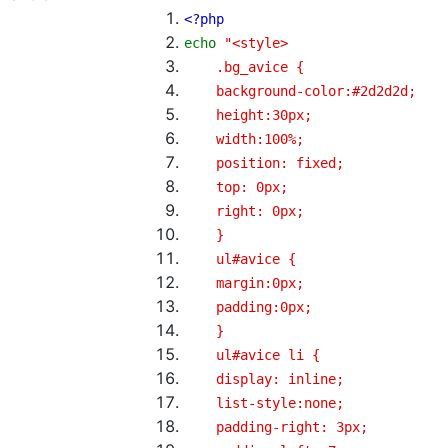
<?php
echo
"<style>
.bg_avice {
background-color:#2d2d2d;
height:30px;
width:100%;
position: fixed;
top: 0px;
right: 0px;
}
ul#avice {
margin:0px;
padding:0px;
}
ul#avice li {
display: inline;
list-style:none;
padding-right: 3px;