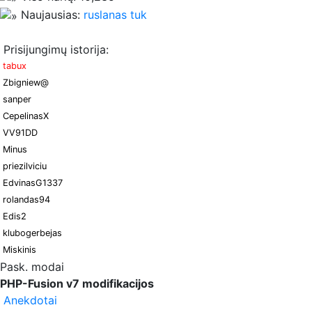
Naujausias:
ruslanas tuk
Prisijungimų istorija:
tabux
Zbigniew@
sanper
CepelinasX
VV91DD
Minus
priezilviciu
EdvinasG1337
rolandas94
Edis2
klubogerbejas
Miskinis
Pask. modai
PHP-Fusion v7 modifikacijos
Anekdotai