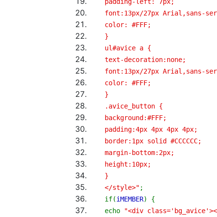
padding-left: 7px;
font:13px/27px Arial,sans-ser
color: #FFF;
}
ul#avice a {
text-decoration:none;
font:13px/27px Arial,sans-ser
color: #FFF;
}
.avice_button {
background:#FFF;
padding:4px 4px 4px 4px;
border:1px solid #CCCCCC;
margin-bottom:2px;
height:10px;
}
</style>"
;
if
(
iMEMBER
)
{
echo
"<div class='bg_avice'><