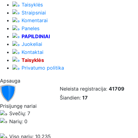
Taisyklės
Straipsniai
Komentarai
Paneles
PAPILDINIAI
Juokeliai
Kontaktai
Taisyklės
Privatumo politika
Apsauga
Neleista registracija:
41709
Šiandien:
17
Prisijungę nariai
Svečių: 7
Narių: 0
Viso narių: 10,235