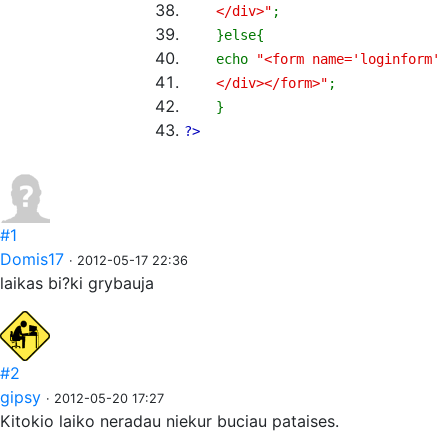
</div>"
;
}
else
{
echo
"<form name='loginform'
</div></form>"
;
}
?>
#1
Domis17
· 2012-05-17 22:36
laikas bi?ki grybauja
#2
gipsy
· 2012-05-20 17:27
Kitokio laiko neradau niekur buciau pataises.