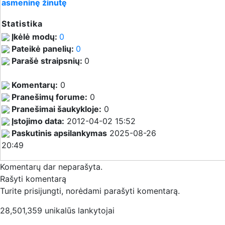
asmeninę žinutę
Statistika
Įkėlė modų:
0
Pateikė panelių:
0
Parašė straipsnių:
0
Komentarų:
0
Pranešimų forume:
0
Pranešimai šaukykloje:
0
Įstojimo data:
2012-04-02 15:52
Paskutinis apsilankymas
2025-08-26
20:49
Komentarų dar neparašyta.
Rašyti komentarą
Turite prisijungti, norėdami parašyti komentarą.
28,501,359 unikalūs lankytojai