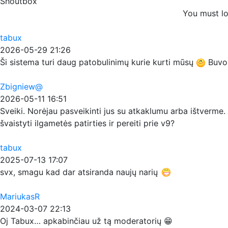
Shoutbox
You must lo
tabux
2026-05-29 21:26
Ši sistema turi daug patobulinimų kurie kurti mūsų
Buvo p
Zbigniew@
2026-05-11 16:51
Sveiki. Norėjau pasveikinti jus su atkaklumu arba ištverme. 
švaistyti ilgametės patirties ir pereiti prie v9?
tabux
2025-07-13 17:07
svx, smagu kad dar atsiranda naujų narių
MariukasR
2024-03-07 22:13
Oj Tabux… apkabinčiau už tą moderatorių 😁