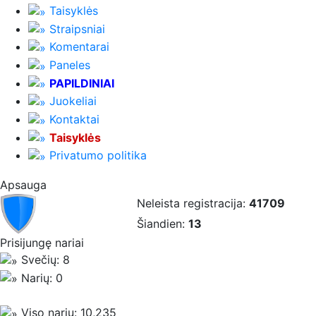
Taisyklės
Straipsniai
Komentarai
Paneles
PAPILDINIAI
Juokeliai
Kontaktai
Taisyklės
Privatumo politika
Apsauga
Neleista registracija:
41709
Šiandien:
13
Prisijungę nariai
Svečių: 8
Narių: 0
Viso narių: 10,235