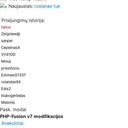
Naujausias:
ruslanas tuk
Prisijungimų istorija:
tabux
Zbigniew@
sanper
CepelinasX
VV91DD
Minus
priezilviciu
EdvinasG1337
rolandas94
Edis2
klubogerbejas
Miskinis
Pask. modai
PHP-Fusion v7 modifikacijos
Anekdotai