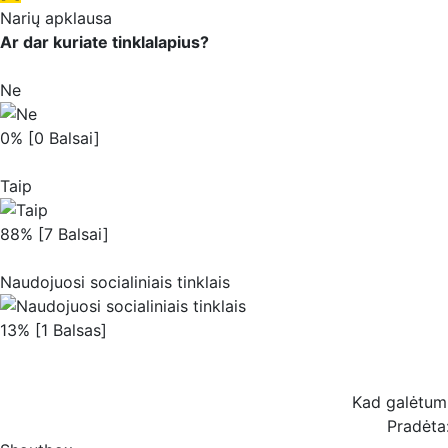
Narių apklausa
Ar dar kuriate tinklalapius?
Ne
0% [0 Balsai]
Taip
88% [7 Balsai]
Naudojuosi socialiniais tinklais
13% [1 Balsas]
Kad galėtum b
Pradėta