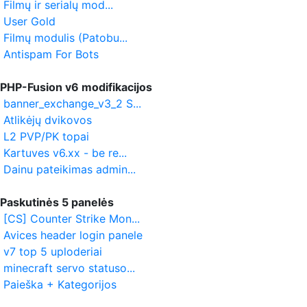
Filmų ir serialų mod...
User Gold
Filmų modulis (Patobu...
Antispam For Bots
PHP-Fusion v6 modifikacijos
banner_exchange_v3_2 S...
Atlikėjų dvikovos
L2 PVP/PK topai
Kartuves v6.xx - be re...
Dainu pateikimas admin...
Paskutinės 5 panelės
[CS] Counter Strike Mon...
Avices header login panele
v7 top 5 uploderiai
minecraft servo statuso...
Paieška + Kategorijos