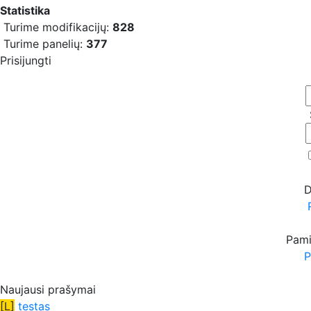
Statistika
Turime modifikacijų:
828
Turime panelių:
377
Prisijungti
D
Pami
P
Naujausi prašymai
[L]
testas