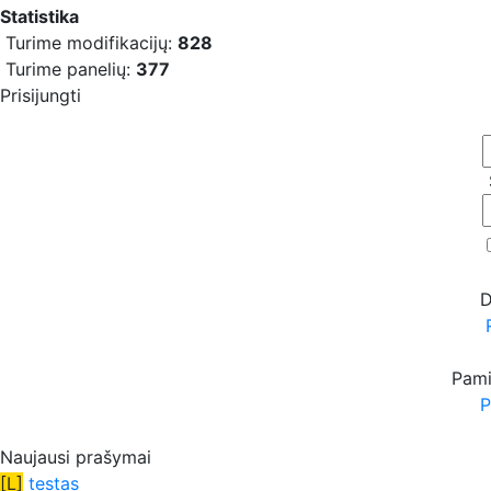
Statistika
Turime modifikacijų:
828
Turime panelių:
377
Prisijungti
D
Pami
P
Naujausi prašymai
[L]
testas