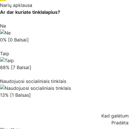
Narių apklausa
Ar dar kuriate tinklalapius?
Ne
0% [0 Balsai]
Taip
88% [7 Balsai]
Naudojuosi socialiniais tinklais
13% [1 Balsas]
Kad galėtum b
Pradėta