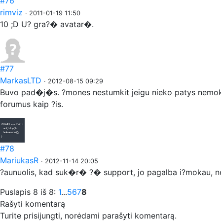
#76
rimviz
· 2011-01-19 11:50
10 ;D U? gra?� avatar�.
#77
MarkasLTD
· 2012-08-15 09:29
Buvo pad�j�s. ?mones nestumkit jeigu nieko patys nemoka
forumus kaip ?is.
#78
MariukasR
· 2012-11-14 20:05
?aunuolis, kad suk�r� ?� support, jo pagalba i?mokau, n
Puslapis 8 iš 8:
1
...
5
6
7
8
Rašyti komentarą
Turite prisijungti, norėdami parašyti komentarą.