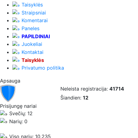
Taisyklės
Straipsniai
Komentarai
Paneles
PAPILDINIAI
Juokeliai
Kontaktai
Taisyklės
Privatumo politika
Apsauga
Neleista registracija:
41714
Šiandien:
12
Prisijungę nariai
Svečių: 12
Narių: 0
Viso narių: 10,235