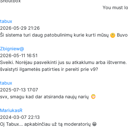
Shoutbox
You must lo
tabux
2026-05-29 21:26
Ši sistema turi daug patobulinimų kurie kurti mūsų
Buvo p
Zbigniew@
2026-05-11 16:51
Sveiki. Norėjau pasveikinti jus su atkaklumu arba ištverme. 
švaistyti ilgametės patirties ir pereiti prie v9?
tabux
2025-07-13 17:07
svx, smagu kad dar atsiranda naujų narių
MariukasR
2024-03-07 22:13
Oj Tabux… apkabinčiau už tą moderatorių 😁