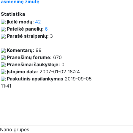
asmeninę žinutę
Statistika
Įkėlė modų:
42
Pateikė panelių:
6
Parašė straipsnių:
3
Komentarų:
99
Pranešimų forume:
670
Pranešimai šaukykloje:
0
Įstojimo data:
2007-01-02 18:24
Paskutinis apsilankymas
2019-09-05
11:41
Nario grupes