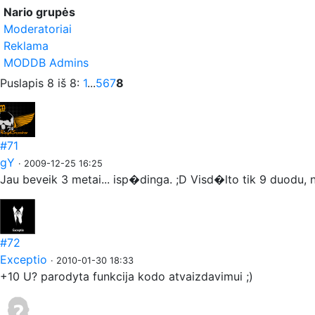
Nario grupės
Moderatoriai
Reklama
MODDB Admins
Puslapis 8 iš 8:
1
...
5
6
7
8
#71
gY
· 2009-12-25 16:25
Jau beveik 3 metai... isp�dinga. ;D Visd�lto tik 9 duodu, 
#72
Exceptio
· 2010-01-30 18:33
+10 U? parodyta funkcija kodo atvaizdavimui ;)