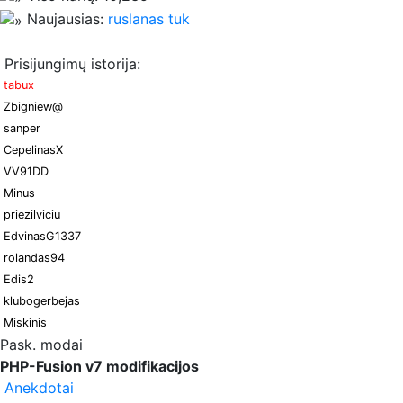
Naujausias:
ruslanas tuk
Prisijungimų istorija:
tabux
Zbigniew@
sanper
CepelinasX
VV91DD
Minus
priezilviciu
EdvinasG1337
rolandas94
Edis2
klubogerbejas
Miskinis
Pask. modai
PHP-Fusion v7 modifikacijos
Anekdotai