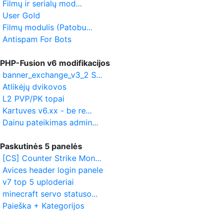
Filmų ir serialų mod...
User Gold
Filmų modulis (Patobu...
Antispam For Bots
PHP-Fusion v6 modifikacijos
banner_exchange_v3_2 S...
Atlikėjų dvikovos
L2 PVP/PK topai
Kartuves v6.xx - be re...
Dainu pateikimas admin...
Paskutinės 5 panelės
[CS] Counter Strike Mon...
Avices header login panele
v7 top 5 uploderiai
minecraft servo statuso...
Paieška + Kategorijos